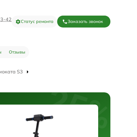
73-42
Статус ремонта
Заказать звонок
ы
Отзывы
моката S3