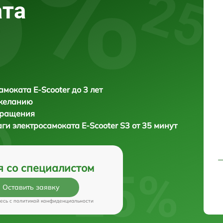
ата
амоката E-Scooter до 3 лет
 желанию
бращения
аги электросамоката
E-Scooter S3 от 35 минут
я со специалистом
Оставить заявку
есь c
политикой конфиденциальности