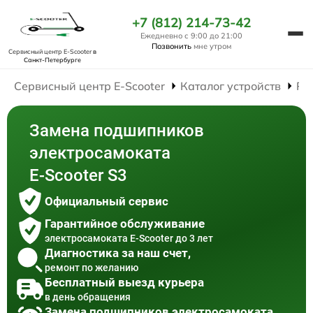
+7 (812) 214-73-42
Ежедневно с 9:00 до 21:00
Позвонить
мне утром
Сервисный центр E-Scooter
в
Санкт-Петербурге
Сервисный центр E-Scooter
Каталог устройств
Ре
Замена подшипников
электросамоката
E-Scooter S3
Официальный сервис
Гарантийное обслуживание
электросамоката E-Scooter до 3 лет
Диагностика за наш счет,
ремонт по желанию
Бесплатный выезд курьера
в день обращения
Замена подшипников электросамоката